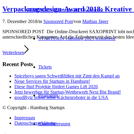
Verpackungsdesign-Award 2018: Kreative 
STARTERiN Hamburg 2025 Konferenz
7. Dezember 2018
/
in
Sponsored Post
/
von
Mathias Jäger
SPONSORED POST Die Online-Druckerei SAXOPRINT lobt noch bis zu
unterschiedlichen Kategorien. Auf die Teilnehmer mit den besten I
STARTERiN Hamburg 2025 Konferenz
Weiterlesen
Recent Posts
Tickets
Spiceboys sagen Schweißfüßen mit Zimt den Kampf an
Neue Services für Startups in Hamburg!
Diese fünf Projekte fördert Games Lift 2026
Jetzt bewerben für Startup-Wettbewerb Next Big Brand!
Programm
goodBytz bringt seine Küchenroboter in die USA
© Copyright - Hamburg Startups
Impressum
Datenschutzerklärung
Kinderbetreuung