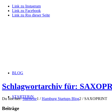
Link zu Instagram
Link zu Facebook
Link zu Rss dieser Seite
BLOG
Schlagwortarchiv für: SAXOP
STARTERiN
Du bist hier:
Startseite
1
/
Hamburg Startups Blog
2
/
SAXOPRINT
Beiträge