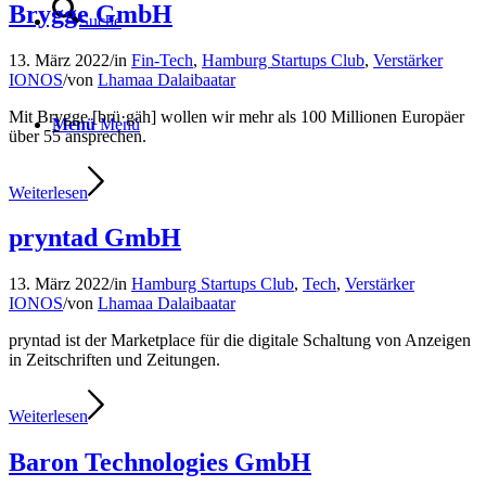
Brygge GmbH
Suche
13. März 2022
/
in
Fin-Tech
,
Hamburg Startups Club
,
Verstärker
IONOS
/
von
Lhamaa Dalaibaatar
Mit Brygge [brü·gäh] wollen wir mehr als 100 Millionen Europäer
Menü
Menü
über 55 ansprechen.
Weiterlesen
pryntad GmbH
13. März 2022
/
in
Hamburg Startups Club
,
Tech
,
Verstärker
IONOS
/
von
Lhamaa Dalaibaatar
pryntad ist der Marketplace für die digitale Schaltung von Anzeigen
in Zeitschriften und Zeitungen.
Weiterlesen
Baron Technologies GmbH