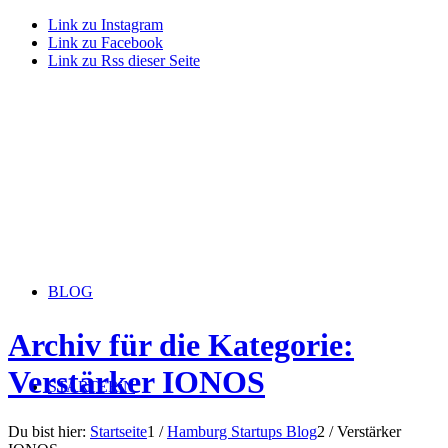
Link zu Instagram
Link zu Facebook
Link zu Rss dieser Seite
BLOG
Archiv für die Kategorie:
Verstärker IONOS
STARTERiN
Du bist hier:
Startseite
1
/
Hamburg Startups Blog
2
/
Verstärker