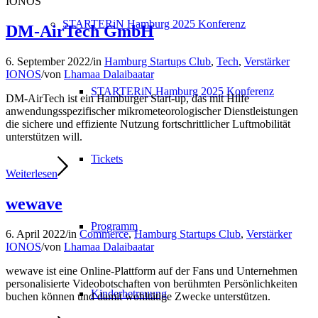
IONOS
STARTERiN Hamburg 2025 Konferenz
DM-AirTech GmbH
6. September 2022
/
in
Hamburg Startups Club
,
Tech
,
Verstärker
IONOS
/
von
Lhamaa Dalaibaatar
STARTERiN Hamburg 2025 Konferenz
DM-AirTech ist ein Hamburger Start-up, das mit Hilfe
anwendungsspezifischer mikrometeorologischer Dienstleistungen
die sichere und effiziente Nutzung fortschrittlicher Luftmobilität
unterstützen will.
Tickets
Weiterlesen
wewave
Programm
6. April 2022
/
in
Commerce
,
Hamburg Startups Club
,
Verstärker
IONOS
/
von
Lhamaa Dalaibaatar
wewave ist eine Online-Plattform auf der Fans und Unternehmen
personalisierte Videobotschaften von berühmten Persönlichkeiten
Kinderbetreuung
buchen können und damit wohltätige Zwecke unterstützen.