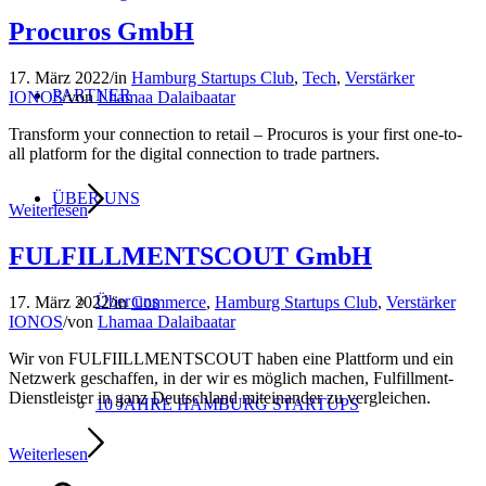
Procuros GmbH
17. März 2022
/
in
Hamburg Startups Club
,
Tech
,
Verstärker
PARTNER
IONOS
/
von
Lhamaa Dalaibaatar
Transform your connection to retail – Procuros is your first one-to-
all platform for the digital connection to trade partners.
ÜBER UNS
Weiterlesen
FULFILLMENTSCOUT GmbH
Über uns
17. März 2022
/
in
Commerce
,
Hamburg Startups Club
,
Verstärker
IONOS
/
von
Lhamaa Dalaibaatar
Wir von FULFIILLMENTSCOUT haben eine Plattform und ein
Netzwerk geschaffen, in der wir es möglich machen, Fulfillment-
Dienstleister in ganz Deutschland miteinander zu vergleichen.
10 JAHRE HAMBURG STARTUPS
Weiterlesen