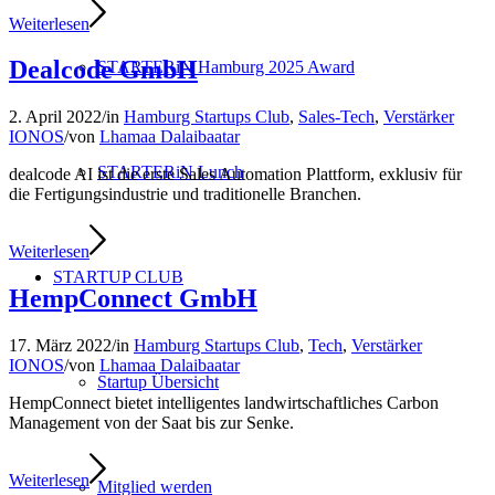
Weiterlesen
Dealcode GmbH
STARTERiN Hamburg 2025 Award
2. April 2022
/
in
Hamburg Startups Club
,
Sales-Tech
,
Verstärker
IONOS
/
von
Lhamaa Dalaibaatar
STARTERiN Lunch
dealcode AI ist die erste Sales Automation Plattform, exklusiv für
die Fertigungsindustrie und traditionelle Branchen.
Weiterlesen
STARTUP CLUB
HempConnect GmbH
17. März 2022
/
in
Hamburg Startups Club
,
Tech
,
Verstärker
IONOS
/
von
Lhamaa Dalaibaatar
Startup Übersicht
HempConnect bietet intelligentes landwirtschaftliches Carbon
Management von der Saat bis zur Senke.
Weiterlesen
Mitglied werden