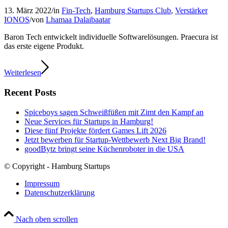
13. März 2022
/
in
Fin-Tech
,
Hamburg Startups Club
,
Verstärker
IONOS
/
von
Lhamaa Dalaibaatar
Baron Tech entwickelt individuelle Softwarelösungen. Praecura ist
das erste eigene Produkt.
Weiterlesen
Recent Posts
Spiceboys sagen Schweißfüßen mit Zimt den Kampf an
Neue Services für Startups in Hamburg!
Diese fünf Projekte fördert Games Lift 2026
Jetzt bewerben für Startup-Wettbewerb Next Big Brand!
goodBytz bringt seine Küchenroboter in die USA
© Copyright - Hamburg Startups
Impressum
Datenschutzerklärung
Nach oben scrollen