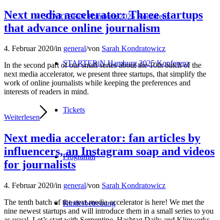
Next media accelerator: Three startups
STARTERiN Hamburg 2025 Konferenz
that advance online journalism
4. Februar 2020
/
in
general
/
von
Sarah Kondratowicz
STARTERiN Hamburg 2025 Konferenz
In the second part of our small series about the 10th batch of the
next media accelerator, we present three startups, that simplify the
work of online journalists while keeping the preferences and
interests of readers in mind.
Tickets
Weiterlesen
Next media accelerator: fan articles by
influencers, an Instagram soap and videos
Programm
for journalists
4. Februar 2020
/
in
general
/
von
Sarah Kondratowicz
The tenth batch of the next media accelerator is here! We met the
Kinderbetreuung
nine newest startups and will introduce them in a small series to you
as usual. Let’s start with Serpentine, Hashtag Daily and Klipworks.