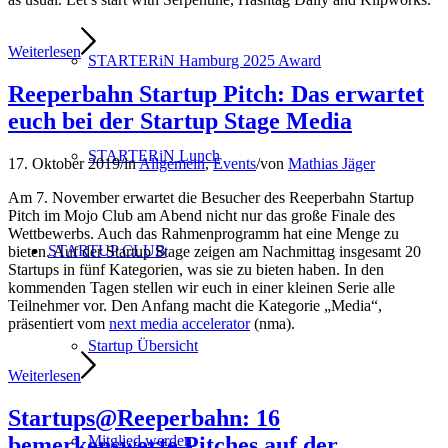
Weiterlesen
STARTERiN Hamburg 2025 Award
Reeperbahn Startup Pitch: Das erwartet
euch bei der Startup Stage Media
STARTERiN Lunch
17. Oktober 2019
/
in
Allgemein
,
Events
/
von
Mathias Jäger
Am 7. November erwartet die Besucher des Reeperbahn Startup
Pitch im Mojo Club am Abend nicht nur das große Finale des
Wettbewerbs. Auch das Rahmenprogramm hat eine Menge zu
STARTUP CLUB
bieten. Auf der Startup Stage zeigen am Nachmittag insgesamt 20
Startups in fünf Kategorien, was sie zu bieten haben. In den
kommenden Tagen stellen wir euch in einer kleinen Serie alle
Teilnehmer vor. Den Anfang macht die Kategorie „Media“,
präsentiert vom
next media accelerator
(nma).
Startup Übersicht
Weiterlesen
Startups@Reeperbahn: 16
bemerkenswerte Pitches auf der
Mitglied werden