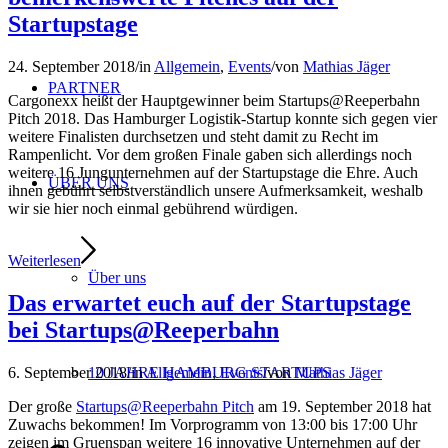
Startupstage
24. September 2018
/
in
Allgemein
,
Events
/
von
Mathias Jäger
PARTNER
Cargonexx heißt der Hauptgewinner beim Startups@Reeperbahn
Pitch 2018. Das Hamburger Logistik-Startup konnte sich gegen vier
weitere Finalisten durchsetzen und steht damit zu Recht im
Rampenlicht. Vor dem großen Finale gaben sich allerdings noch
weitere 16 Jungunternehmen auf der Startupstage die Ehre. Auch
ÜBER UNS
ihnen gebührt selbstverständlich unsere Aufmerksamkeit, weshalb
wir sie hier noch einmal gebührend würdigen.
Weiterlesen
Über uns
Das erwartet euch auf der Startupstage
bei Startups@Reeperbahn
6. September 2018
/
in
Allgemein
,
Events
/
von
Mathias Jäger
10 JAHRE HAMBURG STARTUPS
Der große
Startups@Reeperbahn Pitch
am 19. September 2018 hat
Zuwachs bekommen! Im Vorprogramm von 13:00 bis 17:00 Uhr
zeigen im Gruenspan weitere 16 innovative Unternehmen auf der