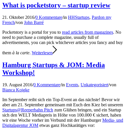
What is pocketstory – startup review
21. Oktober 2016
/
0 Kommentare
/
in
HHStartups
,
Pardon my
French
/
von
John Barré
Pocketstory is a portal for you to
read articles from magazines
. No
need to purchase a complete magazine, usually full of
advertisements, you can pick whichever articles you fancy and buy
them
à la carte
.
Weiterlesen
Hamburg Startups & JOM: Media
Workshop!
19. August 2016
/
0 Kommentare
/
in
Events
,
Unkategorisiert
/
von
Bianca Koigke
Im September reiht sich ein Top-Event an das nächste! Bevor wir
aber am 21. September gemeinsam mit Euch den Kiez bei unserem
Startups@Reeperbahn Pitch
zum Glühen bringen, und ein Startup
sich den WELT Mediapreis in Höhe von 100.000 € sichert, haben
wir eine Woche vorher im Verbund mit der Hamburger
Media- und
Digitalagentur JOM
etwas ganz Hochkarätiges vor: