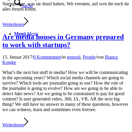
Startupstage, was sie drauf haben. Wir verraten, auf wen ihr euch da
Suche
alles freuen könnt.
Weiterlesen
Menü
Menü
Are media houses in Germany prepared
to work with startups?
15. Januar 2017
/
0 Kommentare
/
in
general
,
People
/
von
Bianca
Koigke
What’s the next hot stuff in media? How we will be communicating
in the upcoming years? Which social media channels are going to
survive? Which tools are journalist going to use? How the role of
the journalist is going to evolve? How are we going to be able to
detect fake news? Are we going to be constrained to pay for good
content? Is user generated video, 360, IA, VR, AR the next big
thing? We still have no answer to many of these questions, however
we can witness, learn and sometimes even foresee.
Weiterlesen