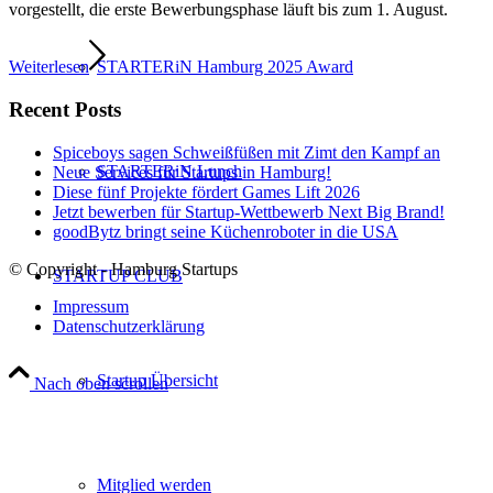
vorgestellt, die erste Bewerbungsphase läuft bis zum 1. August.
STARTERiN Hamburg 2025 Award
Weiterlesen
Recent Posts
Spiceboys sagen Schweißfüßen mit Zimt den Kampf an
STARTERiN Lunch
Neue Services für Startups in Hamburg!
Diese fünf Projekte fördert Games Lift 2026
Jetzt bewerben für Startup-Wettbewerb Next Big Brand!
goodBytz bringt seine Küchenroboter in die USA
© Copyright - Hamburg Startups
STARTUP CLUB
Impressum
Datenschutzerklärung
Startup Übersicht
Nach oben scrollen
Mitglied werden