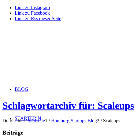
Link zu Instagram
Link zu Facebook
Link zu Rss dieser Seite
BLOG
Schlagwortarchiv für: Scaleups
STARTERiN
Du bist hier:
Startseite
1
/
Hamburg Startups Blog
2
/
Scaleups
Beiträge