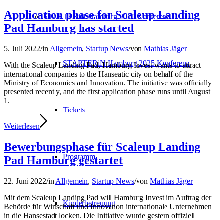
Application phase for Scaleup Landing
STARTERiN Hamburg 2025 Konferenz
Pad Hamburg has started
5. Juli 2022
/
in
Allgemein
,
Startup News
/
von
Mathias Jäger
STARTERiN Hamburg 2025 Konferenz
With the Scaleup Landing Pad, Hamburg Invest wants to attract
international companies to the Hanseatic city on behalf of the
Ministry of Economics and Innovation. The initiative was officially
presented recently, and the first application phase runs until August
1.
Tickets
Weiterlesen
Bewerbungsphase für Scaleup Landing
Programm
Pad Hamburg gestartet
22. Juni 2022
/
in
Allgemein
,
Startup News
/
von
Mathias Jäger
Mit dem Scaleup Landing Pad will Hamburg Invest im Auftrag der
Kinderbetreuung
Behörde für Wirtschaft und Innovation internationale Unternehmen
in die Hansestadt locken. Die Initiative wurde gestern offiziell