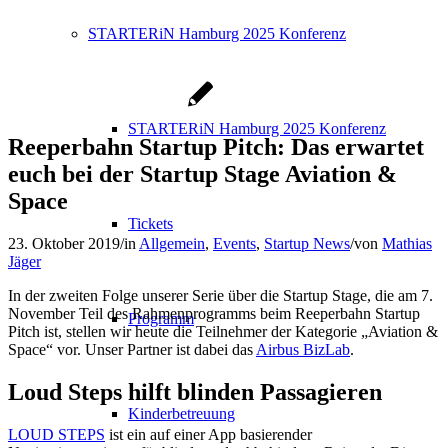
STARTERiN Hamburg 2025 Konferenz
STARTERiN Hamburg 2025 Konferenz
Reeperbahn Startup Pitch: Das erwartet
euch bei der Startup Stage Aviation &
Space
Tickets
23. Oktober 2019
/
in
Allgemein
,
Events
,
Startup News
/
von
Mathias
Jäger
In der zweiten Folge unserer Serie über die Startup Stage, die am 7.
November Teil des Rahmenprogramms beim Reeperbahn Startup
Programm
Pitch ist, stellen wir heute die Teilnehmer der Kategorie „Aviation &
Space“ vor. Unser Partner ist dabei das
Airbus BizLab
.
Loud Steps hilft blinden Passagieren
Kinderbetreuung
LOUD STEPS
ist ein auf einer App basierender