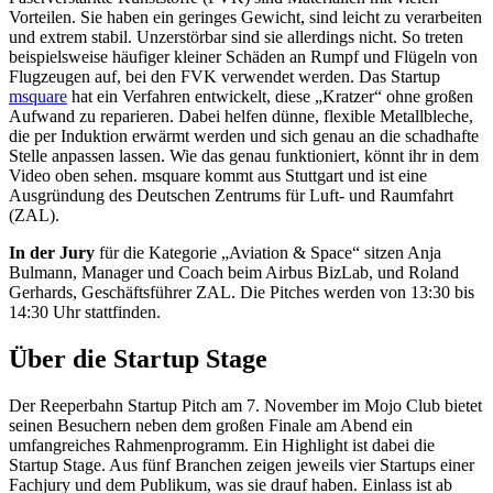
Vorteilen. Sie haben ein geringes Gewicht, sind leicht zu verarbeiten
und extrem stabil. Unzerstörbar sind sie allerdings nicht. So treten
beispielsweise häufiger kleiner Schäden an Rumpf und Flügeln von
Flugzeugen auf, bei den FVK verwendet werden. Das Startup
msquare
hat ein Verfahren entwickelt, diese „Kratzer“ ohne großen
Aufwand zu reparieren. Dabei helfen dünne, flexible Metallbleche,
die per Induktion erwärmt werden und sich genau an die schadhafte
Stelle anpassen lassen. Wie das genau funktioniert, könnt ihr in dem
Video oben sehen. msquare kommt aus Stuttgart und ist eine
Ausgründung des Deutschen Zentrums für Luft- und Raumfahrt
(ZAL).
In der Jury
für die Kategorie „Aviation & Space“ sitzen Anja
Bulmann, Manager und Coach beim Airbus BizLab, und Roland
Gerhards, Geschäftsführer ZAL. Die Pitches werden von 13:30 bis
14:30 Uhr stattfinden.
Über die Startup Stage
Der Reeperbahn Startup Pitch am 7. November im Mojo Club bietet
seinen Besuchern neben dem großen Finale am Abend ein
umfangreiches Rahmenprogramm. Ein Highlight ist dabei die
Startup Stage. Aus fünf Branchen zeigen jeweils vier Startups einer
Fachjury und dem Publikum, was sie drauf haben. Einlass ist ab