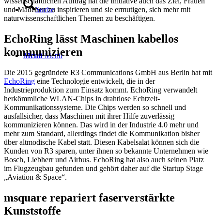
wissenschaftlichen Auftrag hat die Initiative auch das Ziel, Frauen
Suche
und Mädchen zu inspirieren und sie ermutigen, sich mehr mit
naturwissenschaftlichen Themen zu beschäftigen.
EchoRing lässt Maschinen kabellos
kommunizieren
Menü
Menü
Die 2015 gegründete R3 Communications GmbH aus Berlin hat mit
EchoRin
g
eine Technologie entwickelt, die in der
Industrieproduktion zum Einsatz kommt. EchoRing verwandelt
herkömmliche WLAN-Chips in drahtlose Echtzeit-
Kommunikationssysteme. Die Chips werden so schnell und
ausfallsicher, dass Maschinen mit ihrer Hilfe zuverlässig
kommunizieren können. Das wird in der Industrie 4.0 mehr und
mehr zum Standard, allerdings findet die Kommunikation bisher
über altmodische Kabel statt. Diesen Kabelsalat können sich die
Kunden von R3 sparen, unter ihnen so bekannte Unternehmen wie
Bosch, Liebherr und Airbus. EchoRing hat also auch seinen Platz
im Flugzeugbau gefunden und gehört daher auf die Startup Stage
„Aviation & Space“.
msquare repariert faserverstärkte
Kunststoffe