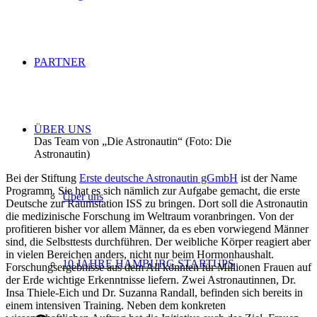
PARTNER
ÜBER UNS
Das Team von „Die Astronautin“ (Foto: Die
Astronautin)
Bei der Stiftung
Erste deutsche Astronautin gGmbH
ist der Name
Programm. Sie hat es sich nämlich zur Aufgabe gemacht, die erste
Über uns
Deutsche zur Raumstation ISS zu bringen. Dort soll die Astronautin
die medizinische Forschung im Weltraum voranbringen. Von der
profitieren bisher vor allem Männer, da es eben vorwiegend Männer
sind, die Selbsttests durchführen. Der weibliche Körper reagiert aber
in vielen Bereichen anders, nicht nur beim Hormonhaushalt.
10 JAHRE HAMBURG STARTUPS
Forschungsergebnisse aus dem All könnten für Millionen Frauen auf
der Erde wichtige Erkenntnisse liefern. Zwei Astronautinnen, Dr.
Insa Thiele-Eich und Dr. Suzanna Randall, befinden sich bereits in
einem intensiven Training. Neben dem konkreten