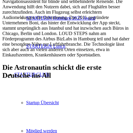
Navigationsassistent für blinde und sehbehinderte Reisende. Die
Anwendung hilft den Nutzern dabei, sich auf Flughäfen besser
zurechtzufinden. Auch im Flugzeug selbst erleichtern
Audiomeldungen die Orientierung. Das 2011 gegründete
STARTERiN Hamburg 2025 Award
Unternehmen Boni, das hinter der Entwicklung der App steckt,
stammt ursprünglich aus Istanbul und hat inzwischen auch Büros in
Chicago, Berlin und London. LOUD STEPS nahm am
Förderprogramm des Airbus BizLabs in Hamburg teil und hat daher
eine besondere Nähe zur Luftfahrtbranche. Die Technologie lässt
STARTERiN Lunch
sich aber auch an vielen anderen Orten einsetzen, etwa in
Einkaufszentren, Krankenhäusern oder Sportstadien.
Die Astronautin schickt die erste
Deutsche ins All
STARTUP CLUB
Startup Übersicht
Mitglied werden