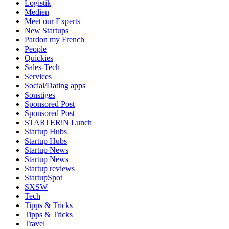
Logistik
Medien
Meet our Experts
New Startups
Pardon my French
People
Quickies
Sales-Tech
Services
Social/Dating apps
Sonstiges
Sponsored Post
Sponsored Post
STARTERiN Lunch
Startup Hubs
Startup Hubs
Startup News
Startup News
Startup reviews
StartupSpot
SXSW
Tech
Tipps & Tricks
Tipps & Tricks
Travel