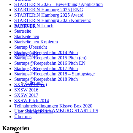
STARTERiN 2026 – Bewerbung / Application
STARTERiN Hamburg 2025 | ENG
STARTERiN Hamburg 2025 Award
STARTERiN Hamburg 2025 Konferenz
STARTERiN Lunch
PARTNER
Startseite
Startseite neu
Startseite neu Kopieren
Startup Übersicht
Startups@Reeperbahn 2014 Pitch
ÜBER UNS
Startups@Reeperbahn 2015 Pitch (en)
Startups@Reeperbahn 2016 Pitch EN
Startups@Reeperbahn 2017 Pitch
Startups@Reeperbahn 2018 – Startupstage
Startups@Reeperbahn 2018 Pitch
Über uns
SXSW 2015 (en)
SXSW 2016
SXSW 2017
SXSW Pitch 2014
Teilnahmebedingungen Kissyo Box 2020
10 JAHRE HAMBURG STARTUPS
Über Startup-Partner
Über uns
Kategorien