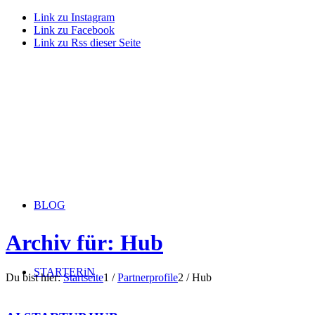
Link zu Instagram
Link zu Facebook
Link zu Rss dieser Seite
BLOG
Archiv für: Hub
STARTERiN
Du bist hier:
Startseite
1
/
Partnerprofile
2
/
Hub