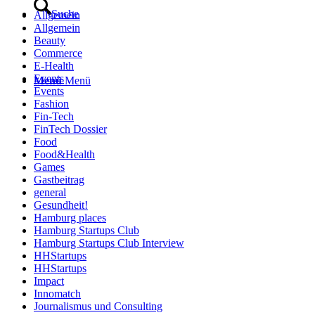
Suche
Allgemein
Allgemein
Beauty
Commerce
E-Health
Events
Menü
Menü
Events
Fashion
Fin-Tech
FinTech Dossier
Food
Food&Health
Games
Gastbeitrag
general
Gesundheit!
Hamburg places
Hamburg Startups Club
Hamburg Startups Club Interview
HHStartups
HHStartups
Impact
Innomatch
Journalismus und Consulting