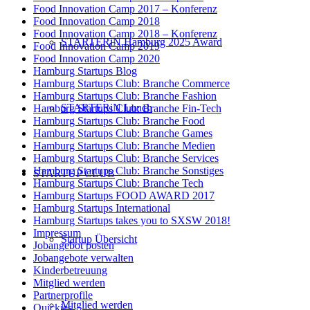
Food Innovation Camp 2017 – Konferenz
Food Innovation Camp 2018
Food Innovation Camp 2018 – Konferenz
STARTERiN Hamburg 2025 Award
Food Innovation Camp 2019
Food Innovation Camp 2020
Hamburg Startups Blog
Hamburg Startups Club: Branche Commerce
Hamburg Startups Club: Branche Fashion
STARTERiN Lunch
Hamburg Startups Club: Branche Fin-Tech
Hamburg Startups Club: Branche Food
Hamburg Startups Club: Branche Games
Hamburg Startups Club: Branche Medien
Hamburg Startups Club: Branche Services
Hamburg Startups Club: Branche Sonstiges
STARTUP CLUB
Hamburg Startups Club: Branche Tech
Hamburg Startups FOOD AWARD 2017
Hamburg Startups International
Hamburg Startups takes you to SXSW 2018!
Impressum
Startup Übersicht
Jobangebot posten
Jobangebote verwalten
Kinderbetreuung
Mitglied werden
Partnerprofile
Mitglied werden
Quickies